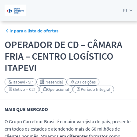
PT
Ir para a lista de ofertas
OPERADOR DE CD – CÂMARA
FRIA – CENTRO LOGÍSTICO
ITAPEVI
Itapevi - SP
Presencial
20 Posições
Efetivo – CLT
Operacional
Período Integral
MAIS QUE MERCADO
O Grupo Carrefour Brasil é o maior varejista do país, presente
em todos os estados e atendendo mais de 60 milhões de
clientes por mês. Atuamos em diferentes formatos como